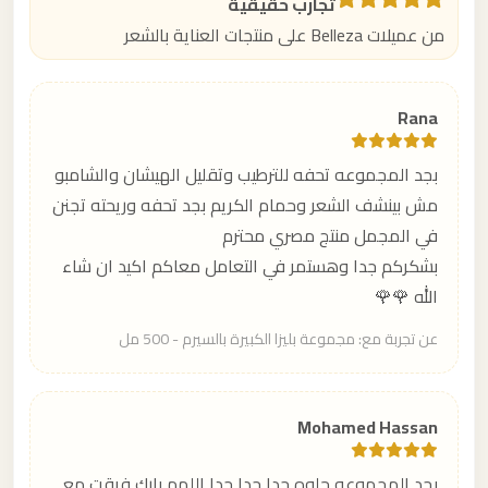
تجارب حقيقية
من عميلات Belleza على منتجات العناية بالشعر
Rana
بجد المجموعه تحفه للترطيب وتقليل الهيشان والشامبو
مش بينشف الشعر وحمام الكريم بجد تحفه وريحته تجنن
في المجمل منتج مصري محترم
بشكركم جدا وهستمر في التعامل معاكم اكيد ان شاء
الله 🌹🌹
عن تجربة مع: مجموعة بليزا الكبيرة بالسيرم - 500 مل
Mohamed Hassan
بجد المجموعه حلوه جدا جدا جدا اللهم بارك فرقت مع