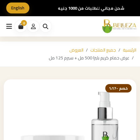
English
شحن مجاني للطلبات من 1000 جنيه
0
الرئيسية
جميع المنتجات
العروض
عرض حمام كريم بليزا 500 مل + سيرم 125 مل
خصم -17%