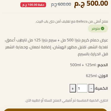
500.00 ج.م
600.00 ج.م
حفظ 100.00 ج.م
منتج أصلي من Belleza مع تغليف آمن حتى باب البيت.
متوفر
عرض حمام كريم بليزا 500 مل + سيرم بليزا 125 مل لترطيب أعمق،
تغذية الشعر، تقليل مظهر الهيشان، إضافة لمعان، وحماية الشعر
قبل الحرارة بالسيرم.
الحجم:
500ml + 125ml
الوزن:
625ml
الكمية:
-
+
اختاري الكمية المناسبة ثم أضيفي المنتج للسلة أو اطلبيه الآن.