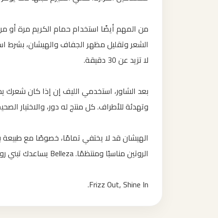
من المهم أيضًا استخدام حمام الكريم مرة أو مرت
الشعر وتقليل مظهر الجفاف والهيشان، بشرط ا
لا تزيد عن 30 دقيقة.
بعد الشاور، استخدمي الليف إن إذا كان شعرك يحتاج
وتهدئة للأطراف. كل منتج له دور، والاختيار الصحيح
الهيشان قد لا يختفي تمامًا، خصوصًا مع طبيعة
الروتين مناسبًا ومنتظمًا. Belleza يساعدك تبني روتين عناية عملي يجعل شعرك أهدأ وأسهل في التسريح.
Frizz Out, Shine In.