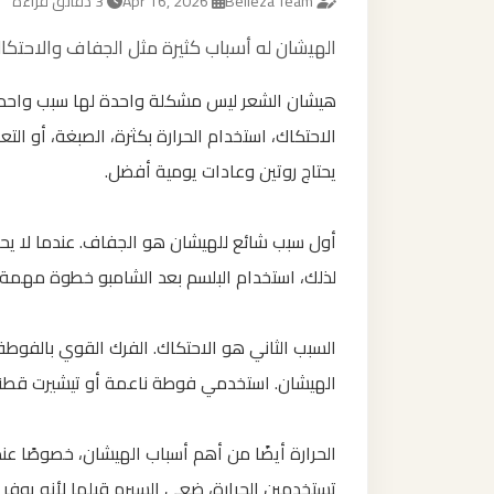
Belleza Team
Apr 16, 2026
3 دقائق قراءة
الهيشان له أسباب كثيرة مثل الجفاف والاحتكاك
هيشان الشعر ليس مشكلة واحدة لها سبب واحد. 
الاحتكاك، استخدام الحرارة بكثرة، الصبغة، أو ال
يحتاج روتين وعادات يومية أفضل.
أول سبب شائع للهيشان هو الجفاف. عندما لا يحص
لذلك، استخدام البلسم بعد الشامبو خطوة مهمة ج
السبب الثاني هو الاحتكاك. الفرك القوي بالفوطة
الهيشان. استخدمي فوطة ناعمة أو تيشيرت قطني 
الحرارة أيضًا من أهم أسباب الهيشان، خصوصًا عند
تستخدمين الحرارة، ضعي السيرم قبلها لأنه يوفر 