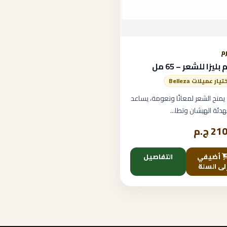
م
ليزا للشعر – 65 مل
تيار عميلات Belleza
يمنح الشعر لمعانًا ونعومة، يساعد
هدئة الهيشان وتطا...
2 ج.م
أضيفي
التفاصيل
لى السلة