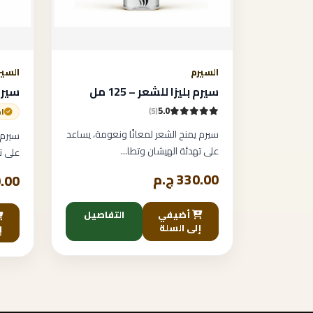
السيرم
السير
سيرم بليزا للشعر – 125 مل
سيرم ب
5.0
(5)
اخ
سيرم يمنح الشعر لمعانًا ونعومة، يساعد
سيرم 
على تهدئة الهيشان وتطا...
على ت
330.00 ج.م
10.00
أضيفي
التفاصيل
إلى السلة
إ