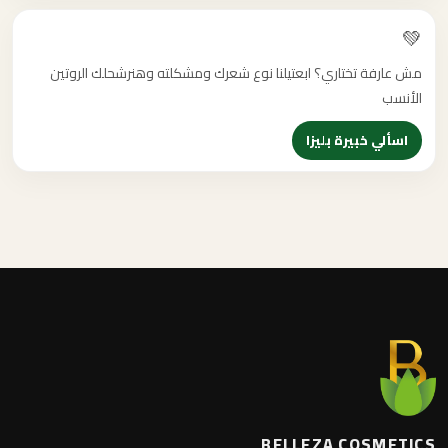
💚
مش عارفة تختاري؟ ابعتيلنا نوع شعرك ومشكلته وهنرشحلك الروتين
الأنسب
اسألي خبيرة بليزا
BELLEZA COSMETICS