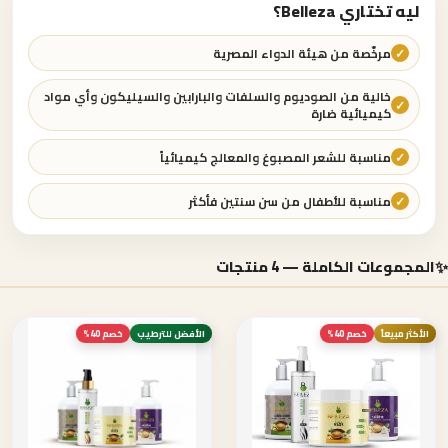
ليه تختاري Belleza؟
✓
مرخّصة من هيئة الدواء المصرية
خالية من الصوديوم والسلفات والبارابين والسيليكون وأي مواد
✓
كيميائية ضارة
✓
مناسبة للشعر المصبوغ والمعالج كيميائياً
✓
مناسبة للأطفال من سن سنتين فأكثر
✨
المجموعات الكاملة — 4 منتجات
الأكثر مبيعاً
خصم 40%
الأفضل للترطيب
خصم 40%