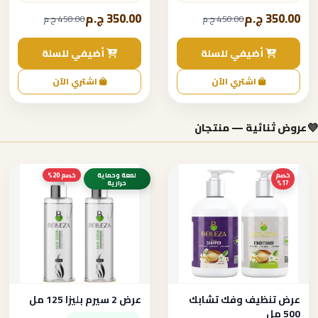
350.00 ج.م
350.00 ج.م
450.00 ج.م
450.00 ج.م
أضيفي للسلة
أضيفي للسلة
اشتري الآن
اشتري الآن
💜
عروض ثنائية — منتجان
خصم
لمعة وحماية
خصم 20%
17%
حرارية
عرض تنظيف وفك تشابك
عرض 2 سيرم بليزا 125 مل
500 مل