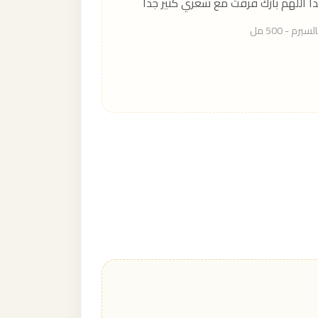
ا اللهم بارك فرقت مع شعري كتير جدا
م - 500 مل