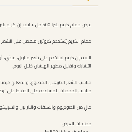
عرض حمام كريم بليزا 500 مل + ليف إن كريم بليزا 125 مل مناسب لروتين عناية يساعد على ترطيب الشعر بعمق، تغذيته، فك التشابك، وتقليل مظهر الهيشان والجفاف.
حمام الكريم يُستخدم كروتين منفصل على الشعر من منتصف الطول
الليف إن كريم يُستخدم على شعر مبلول، مندّي،
التشابك وتقليل مظهر الهيشان خلال اليوم.
مناسب للشعر الطبيعي، المصبوغ، والمعالج كيميائيً
مناسب للمحجبات للمساعدة على الحفاظ على ترطي
خالٍ من الصوديوم والسلفات والبارابين والسيليكو
محتويات العرض:
- حمام كريم بليزا 500 مل