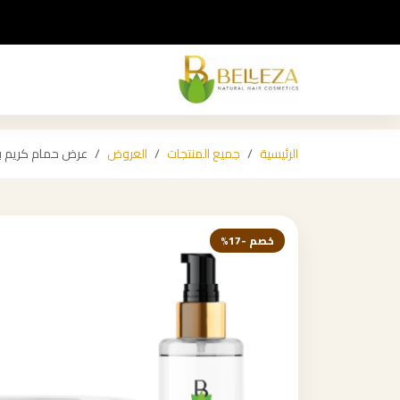
الرئيسية
جميع المنتجات
العروض
عرض حمام كريم بليزا 500 مل + ليف إن كري
خصم -17%