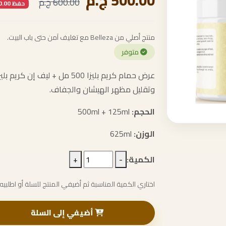
500.00 ج.م
600.00 ج.م
حفظ 100.00 ج.م
منتج أصلي من Belleza مع تغليف آمن حتى باب البيت.
متوفر
وتقليل مظهر الهيشان والجفاف.
الحجم:
500ml + 125ml
الوزن:
625ml
الكمية:
-
+
اختاري الكمية المناسبة ثم أضيفي المنتج للسلة أو اطلبيه 
أضيفي إلى السلة