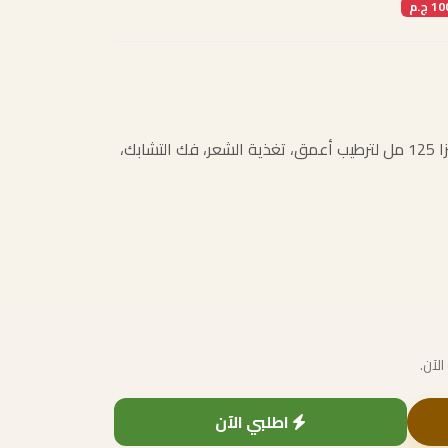
عرض حمام كريم بليزا 500 مل + ليف إن كريم بليزا 125 مل لترطيب أعمق، تغذية الشعر، فك التشابك،
الآن.
اطلبي الآن