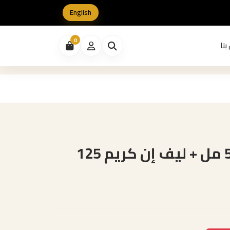
English
0
بنا
عرض حمام كريم بليزا 500 مل + ليف إن كريم 125