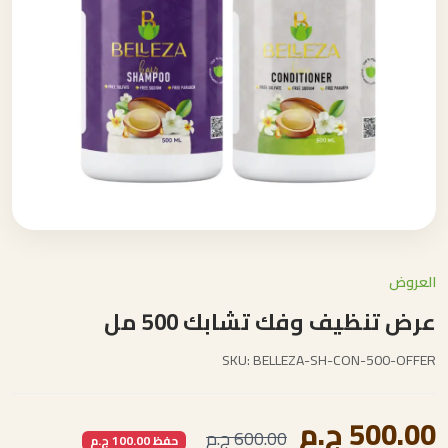
العروض
عرض تنظيف وفك تشابك 500 مل
SKU: BELLEZA-SH-CON-500-OFFER
500.00 ج.م
600.00 ج.م
حفظ 100.00 ج.م