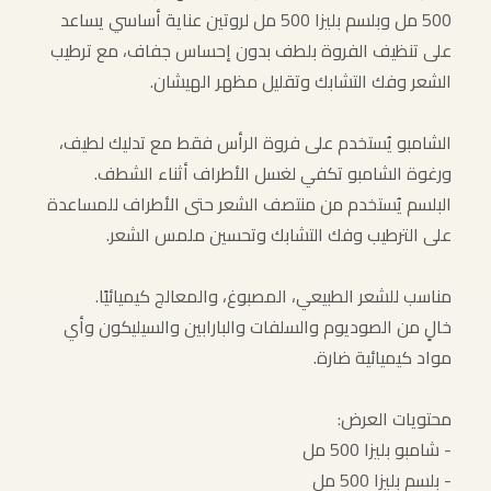
500 مل وبلسم بليزا 500 مل لروتين عناية أساسي يساعد
على تنظيف الفروة بلطف بدون إحساس جفاف، مع ترطيب
الشعر وفك التشابك وتقليل مظهر الهيشان.
الشامبو يُستخدم على فروة الرأس فقط مع تدليك لطيف،
ورغوة الشامبو تكفي لغسل الأطراف أثناء الشطف.
البلسم يُستخدم من منتصف الشعر حتى الأطراف للمساعدة
على الترطيب وفك التشابك وتحسين ملمس الشعر.
مناسب للشعر الطبيعي، المصبوغ، والمعالج كيميائيًا.
خالٍ من الصوديوم والسلفات والبارابين والسيليكون وأي
مواد كيميائية ضارة.
محتويات العرض:
- شامبو بليزا 500 مل
- بلسم بليزا 500 مل