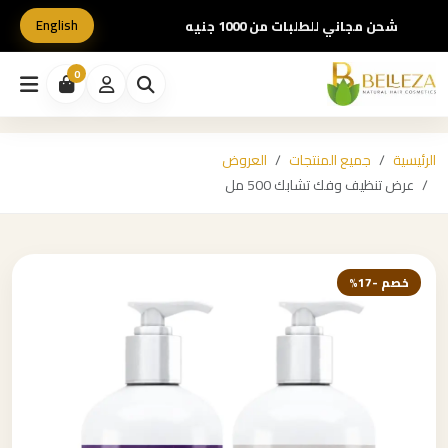
English
شحن مجاني للطلبات من 1000 جنيه
0
الرئيسية
جميع المنتجات
العروض
عرض تنظيف وفك تشابك 500 مل
خصم -17%